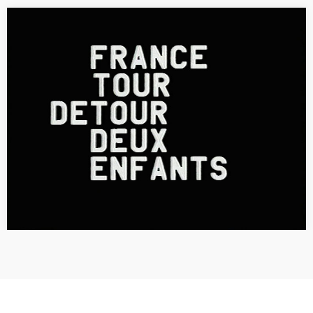
[LECTURE] Godard and the TV: Cinema, Science and
Fiction
Godard et la télévision : cinéma, science et fiction à l’exemple de
France, Tour, Détour, Deux enfants [Text presented at the
symposium Arts & Savoirs at the University of Munich on…