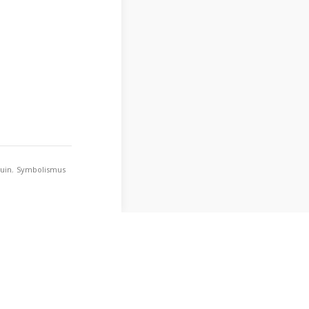
uin
,
Symbolismus