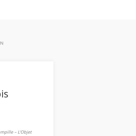
EN
is
ampille – L’Objet