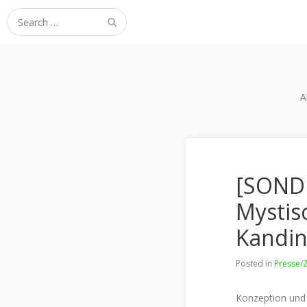
Search
for:
A
[SONDE
Mystis
Kandin
Posted in
Presse/Z
Konzeption und 