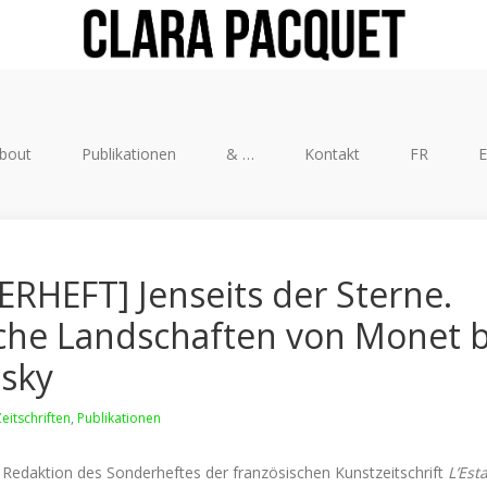
bout
Publikationen
& …
Kontakt
FR
RHEFT] Jenseits der Sterne.
che Landschaften von Monet b
sky
eitschriften
,
Publikationen
Redaktion des Sonderheftes der französischen Kunstzeitschrift
L’Est