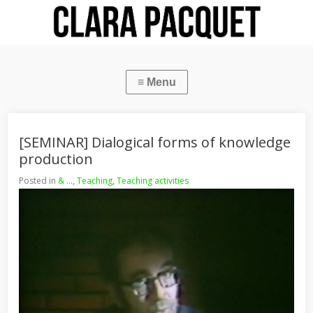
[SEMINAR] Dialogical forms of knowledge
production
Posted in
& ...
,
Teaching
,
Teaching activities