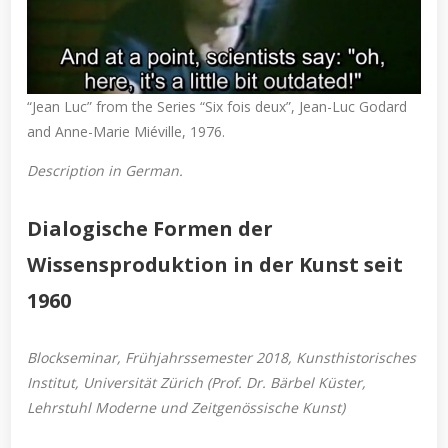
“Jean Luc” from the Series “Six fois deux”, Jean-Luc Godard
and Anne-Marie Miéville, 1976.
Description in German.
Dialogische Formen der
Wissensproduktion in der Kunst seit
1960
Blockseminar, Frühjahrssemester 2018, Kunsthistorisches
Institut, Universität Zürich (Prof. Dr. Bärbel Küster,
Lehrstuhl Moderne und Zeitgenössische Kunst)