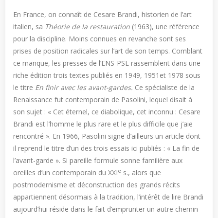
En France, on connaît de Cesare Brandi, historien de l’art
italien, sa
Théorie de la restauration
(1963), une référence
pour la discipline. Moins connues en revanche sont ses
prises de position radicales sur l’art de son temps. Comblant
ce manque, les presses de l’ENS-PSL rassemblent dans une
riche édition trois textes publiés en 1949, 1951et 1978 sous
le titre
En finir avec les avant-gardes.
Ce spécialiste de la
Renaissance fut contemporain de Pasolini, lequel disait à
son sujet : « Cet éternel, ce diabolique, cet inconnu : Cesare
Brandi est l’homme le plus rare et le plus difficile que j’aie
rencontré ». En 1966, Pasolini signe d’ailleurs un article dont
il reprend le titre d’un des trois essais ici publiés : « La fin de
l’avant-garde ». Si pareille formule sonne familière aux
e
oreilles d’un contemporain du XXI
s., alors que
postmodernisme et déconstruction des grands récits
appartiennent désormais à la tradition, l’intérêt de lire Brandi
aujourd’hui réside dans le fait d’emprunter un autre chemin