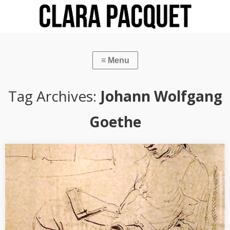
Tag Archives:
Johann Wolfgang
Goethe
[WISS. BEITRAG] Die Erfahrung der Geschichte
C. Pacquet, « L’expérience de l’histoire. Des rapports entre
esthétique et histoire de l’art chez Karl Philipp Moritz, Johann
Wolfgang Goethe et Johann Gottfried Herder », in: Andreas Beyer
und…