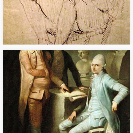
[WISS. BEITRAG] Der klassische Boden
C. Pacquet, « Le sol classique » in : Audrey Rieber (dir.), Penser
l’art, penser l’histoire, Paris, éditions de L’Harmattan, 2014, P. 141-
155. Résumé: Pourquoi, à Rome, Johann Wolfgang Goethe
délaisse-t-il…