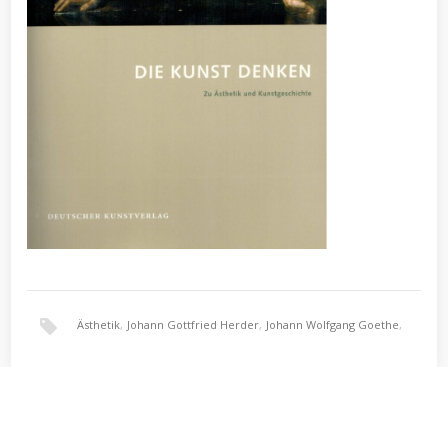
Ästhetik
,
Johann Gottfried Herder
,
Johann Wolfgang Goethe
,
Karl Philipp Moritz
,
Kunstgeschichte