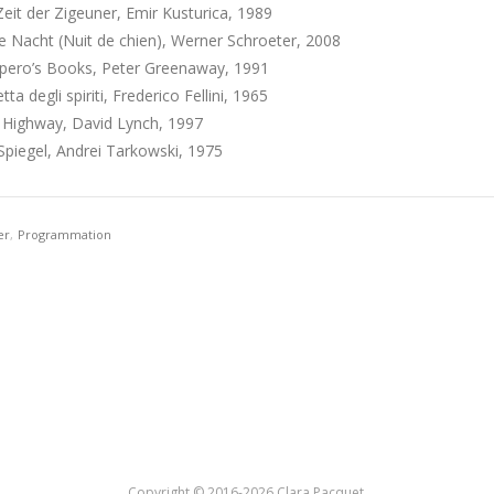
Zeit der Zigeuner, Emir Kusturica, 1989
se Nacht (Nuit de chien), Werner Schroeter, 2008
spero’s Books, Peter Greenaway, 1991
etta degli spiriti, Frederico Fellini, 1965
t Highway, David Lynch, 1997
 Spiegel, Andrei Tarkowski, 1975
er
,
Programmation
Copyright © 2016-2026 Clara Pacquet.