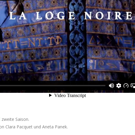
E
zweite Saison.
von Clara Pacquet und Aneta Panek.