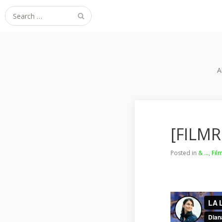
Search
for:
A
[FILMR
Posted in
& ...
,
Fil