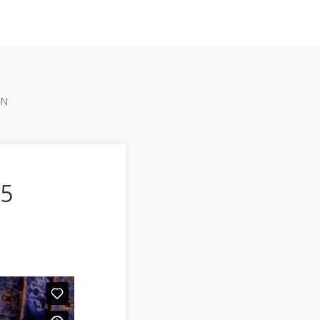
EN
15