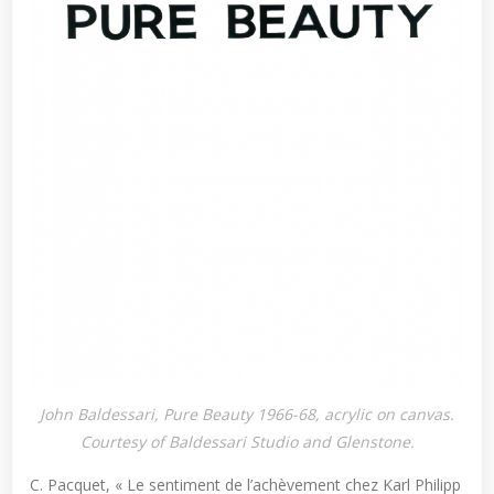
John Baldessari, Pure Beauty 1966-68, acrylic on canvas.
Courtesy of Baldessari Studio and Glenstone.
C. Pacquet, « Le sentiment de l’achèvement chez Karl Philipp