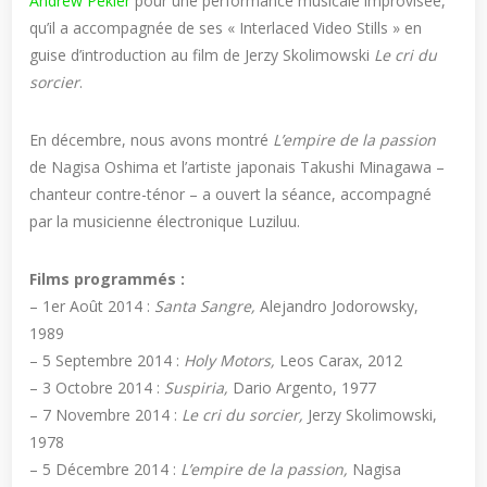
Andrew Pekler
pour une performance musicale improvisée,
qu’il a accompagnée de ses « Interlaced Video Stills » en
guise d’introduction au film de Jerzy Skolimowski
Le cri du
sorcier
.
En décembre, nous avons montré
L’empire de la passion
de Nagisa Oshima et l’artiste japonais Takushi Minagawa –
chanteur contre-ténor – a ouvert la séance, accompagné
par la musicienne électronique Luziluu.
Films programmés :
– 1er Août 2014 :
Santa Sangre,
Alejandro Jodorowsky,
1989
– 5 Septembre 2014 :
Holy Motors,
Leos Carax, 2012
– 3 Octobre 2014 :
Suspiria,
Dario Argento, 1977
– 7 Novembre 2014 :
Le cri du sorcier,
Jerzy Skolimowski,
1978
– 5 Décembre 2014 :
L’empire de la passion,
Nagisa