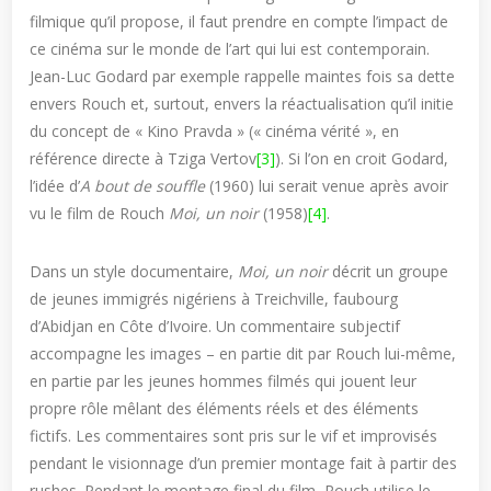
filmique qu’il propose, il faut prendre en compte l’impact de
ce cinéma sur le monde de l’art qui lui est contemporain.
Jean-Luc Godard par exemple rappelle maintes fois sa dette
envers Rouch et, surtout, envers la réactualisation qu’il initie
du concept de « Kino Pravda » (« cinéma vérité », en
référence directe à Tziga Vertov
[3]
). Si l’on en croit Godard,
l’idée d’
A bout de souffle
(1960) lui serait venue après avoir
vu le film de Rouch
Moi, un noir
(1958)
[4]
.
Dans un style documentaire,
Moi, un noir
décrit un groupe
de jeunes immigrés nigériens à Treichville, faubourg
d’Abidjan en Côte d’Ivoire. Un commentaire subjectif
accompagne les images – en partie dit par Rouch lui-même,
en partie par les jeunes hommes filmés qui jouent leur
propre rôle mêlant des éléments réels et des éléments
fictifs. Les commentaires sont pris sur le vif et improvisés
pendant le visionnage d’un premier montage fait à partir des
rushes. Pendant le montage final du film, Rouch utilise le