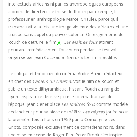
intellectuels africains ni par les anthropologues européens
(comme le directeur de thèse de Rouch par exemple, le
professeur en anthropologie Marcel Griaule), parce qu’il
transmettait à la fois une image violente des africains et une
critique sans appel du pouvoir colonial. On exige même de
Rouch de détruire le film
[8]
.
Les Maîtres fous
attirent
pourtant immédiatement l’attention pendant le festival
organisé par Jean Cocteau à Biarritz « Le film maudit ».
Le critique et théoricien du cinéma André Bazin, rédacteur
en chef des
Cahiers du cinéma,
voit le film de Rouch et
publie un texte dithyrambique, hissant Rouch au rang de
figure inspiratrice décisive pour le cinéma français de
l’époque. Jean Genet place
Les Maîtres fous
comme modèle
déclencheur pour sa pièce de théâtre
Les nègres
jouée pour
la première fois à Paris en 1959 par la Compagnie des
Griots, composée exclusivement de comédiens noirs, dans
une mise en scène de Roger Blin. Peter Brook s’en inspire