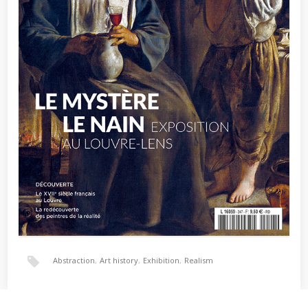
Abstraction
,
Art history
,
Exhibition
,
Realism