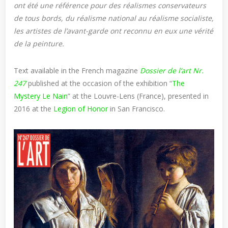
ont été une référence pour des réalismes conservateurs
de tous bords, du réalisme national au réalisme socialiste,
les artistes de l’avant-garde ont reconnu en eux une vérité
de la peinture.
Text available in the French magazine
Dossier de l’art Nr.
247
published at the occasion of the exhibition “
The
Mystery Le Nain
” at the Louvre-Lens (France), presented in
2016 at the
Legion of Honor
in San Francisco.