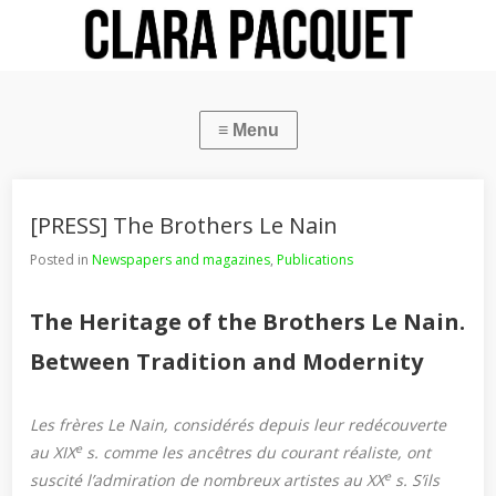
[PRESS] The Brothers Le Nain
Posted in
Newspapers and magazines
,
Publications
The Heritage of the Brothers Le Nain.
Between Tradition and Modernity
Les frères Le Nain, considérés depuis leur redécouverte
e
au XIX
s. comme les ancêtres du courant réaliste, ont
e
suscité l’admiration de nombreux artistes au XX
s. S’ils