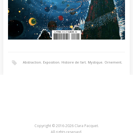
Abstraction
,
Exposition
,
Histoire de l'art
,
Mystique
,
Ornement
,
Paul Gauguin
,
Paysage
,
Peinture
,
Symbolisme
Copyright © 2016-2026 Clara Pacquet.
All rights reserved.