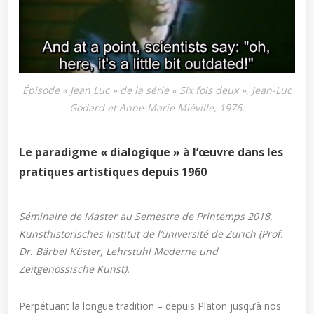
Épisode « Jean Luc » de la série « Six fois deux », Jean-Luc
Godard et Anne-Marie Miéville, 1976.
Le paradigme « dialogique » à l
’
œuvre
dans les
pratiques artistiques depuis 1960
Séminaire de Master au Semestre de Printemps 2018,
Kunsthistorisches Institut de l’université de Zurich (Prof.
Dr. Bärbel Küster, Lehrstuhl Moderne und
Zeitgenössische Kunst).
Perpétuant la longue tradition – depuis Platon jusqu’à nos