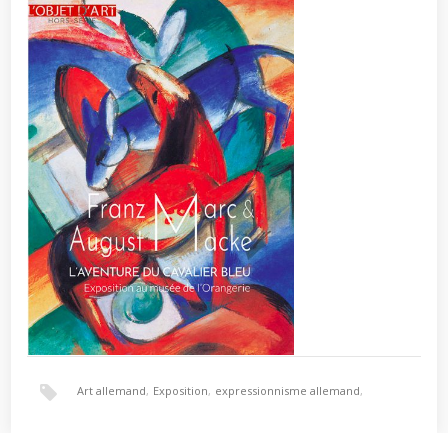
Art allemand
,
Exposition
,
expressionnisme allemand
,