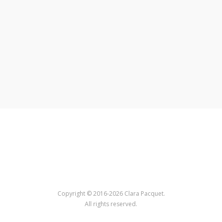
Copyright © 2016-2026 Clara Pacquet.
All rights reserved.