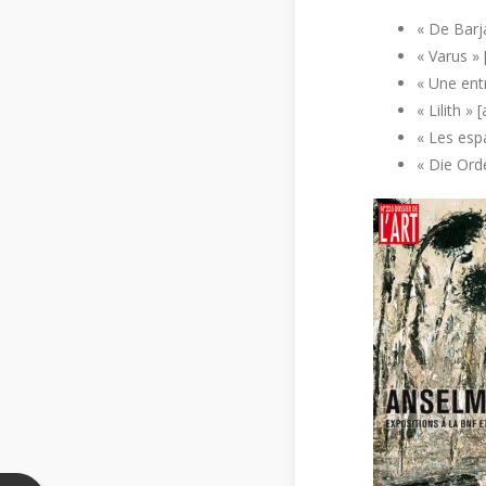
« De Barj
« Varus » 
« Une entr
« Lilith »
« Les esp
« Die Ord