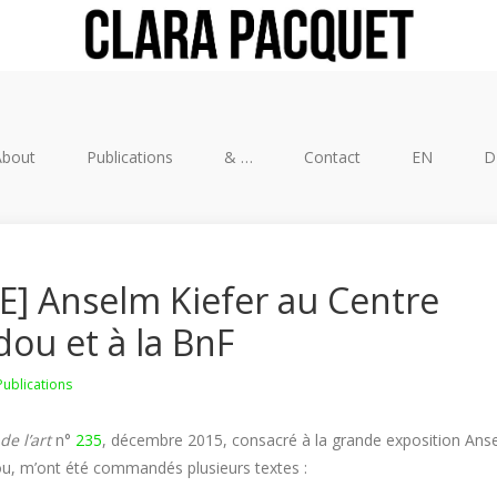
About
Publications
& …
Contact
EN
D
E] Anselm Kiefer au Centre
ou et à la BnF
Publications
de l’art
n°
235
, décembre 2015, consacré à la grande exposition Ans
, m’ont été commandés plusieurs textes :