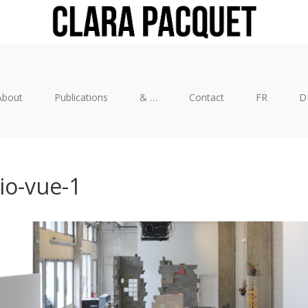
About
Publications
& …
Contact
FR
D
io-vue-1