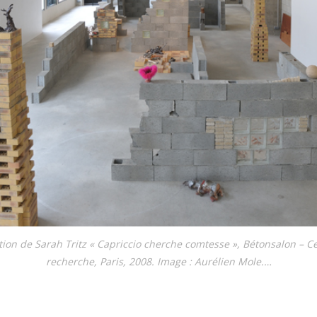
i­tion de Sarah Tritz « Capriccio cher­che com­tesse », Bétonsalon – Ce
recher­che, Paris, 2008. Image : Aurélien Mole.…