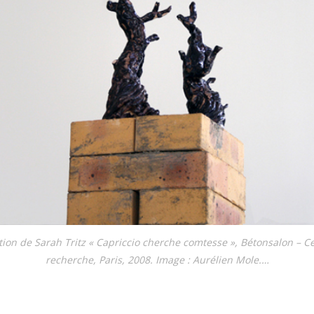
i­tion de Sarah Tritz « Capriccio cher­che com­tesse », Bétonsalon – Ce
recher­che, Paris, 2008. Image : Aurélien Mole.…