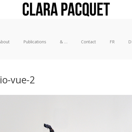
About
Publications
& …
Contact
FR
D
io-vue-2