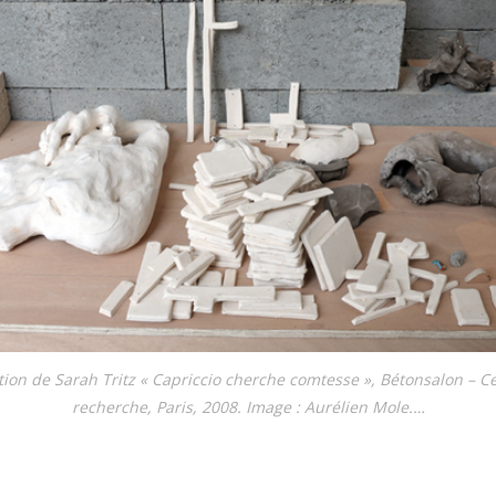
i­tion de Sarah Tritz « Capriccio cher­che com­tesse », Bétonsalon – Ce
recher­che, Paris, 2008. Image : Aurélien Mole.…