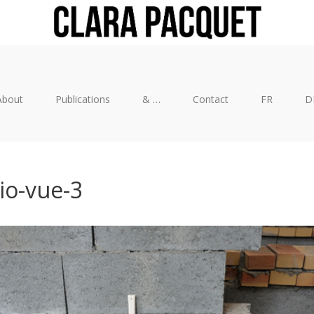
About
Publications
& …
Contact
FR
D
io-vue-3